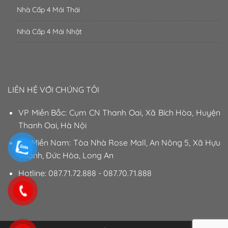
Nhà Cấp 4 Mái Thái
Nhà Cấp 4 Mái Nhật
LIÊN HỆ VỚI CHÚNG TÔI
VP Miền Bắc: Cụm CN Thanh Oai, Xã Bích Hòa, Huyện
Thanh Oai, Hà Nội
VP Miền Nam: Tòa Nhà Rose Mall, An Nông 5, Xã Hựu
Thạnh, Đức Hòa, Long An
Hotline: 087.71.72.888 - 087.70.71.888