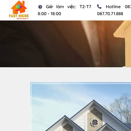
Chuyển
Giờ làm việc: T2-T7
Hotline
08
đến
8:00 - 18:00
087.70.71.888
nội
dung