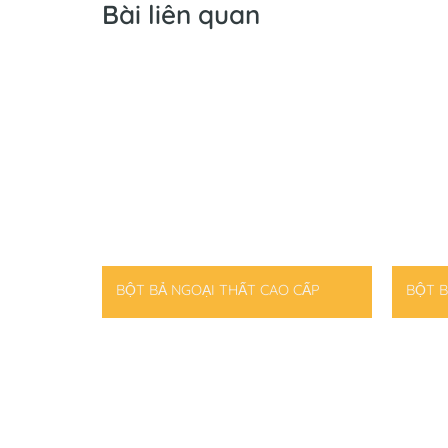
Bài liên quan
BỘT BẢ NGOẠI THẤT CAO CẤP
BỘT B