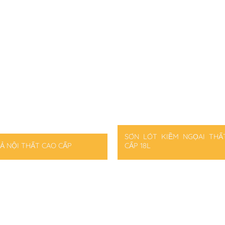
SƠN LÓT KIỀM NGỌAI THẤ
Ả NỘI THẤT CAO CẤP
CẤP 18L