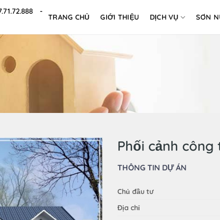
7.71.72.888 -
TRANG CHỦ
GIỚI THIỆU
DỊCH VỤ
SƠN 
Phối cảnh công 
THÔNG TIN DỰ ÁN
Chủ đầu tư
Địa chỉ