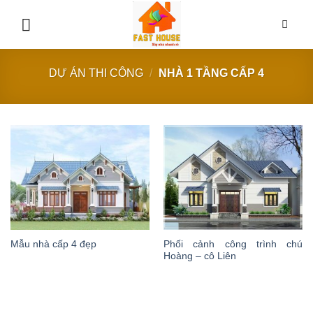
Chuyển
đến
nội
dung
DỰ ÁN THI CÔNG
/
NHÀ 1 TẦNG CẤP 4
Phối cảnh công trình chú
Mẫu nhà cấp 4 đẹp
Hoàng – cô Liên